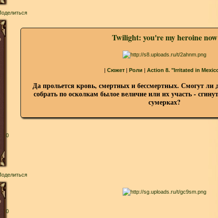
Поделиться
Twilight: you're my heroine now
о
|
Сюжет
|
Роли
|
Action 8. "Irritated in Mexic
Да прольется кровь, смертных и бессмертных. Смогут ли 
собрать по осколкам былое величие или их участь - сгин
сумерках?
0
Поделиться
о
0