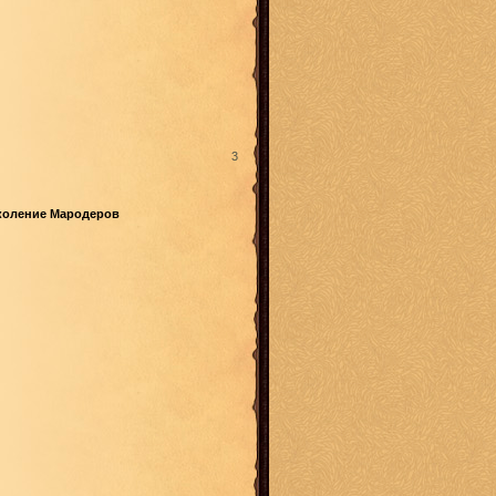
3
коление Мародеров