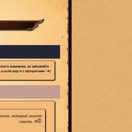
1
трого взаимная, не забывайте
 а если еще и с процентами ~♥)
ушителем, который может
»©
спасти.