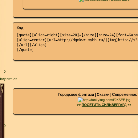
Код:
[quote][align=right][size=20]«[/size][size=24][font=Gara
[align=center][url=http://dgmkwr.mybb.ru/][img]http://s3
[/url][/align]

[/quote]
0
Поделиться
Городское фэнтази | Сказки | Современност
о
>>
ПОСЕТИТЬ СИЛЬВЕРГАРД
<<
0