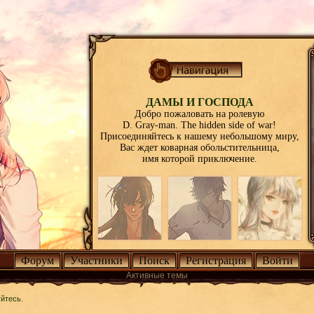
ДАМЫ И ГОСПОДА
Добро пожаловать на ролевую
D. Gray-man. The hidden side of war!
Присоединяйтесь к нашему небольшому миру,
Вас ждет коварная обольстительница,
имя которой приключение.
Форум
Участники
Поиск
Регистрация
Войти
Активные темы
уйтесь
.