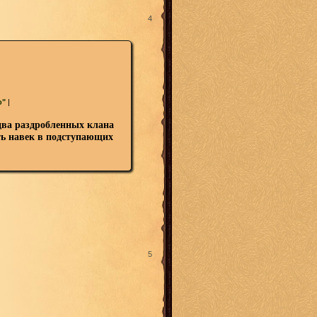
4
o"
|
два раздробленных клана
уть навек в подступающих
5