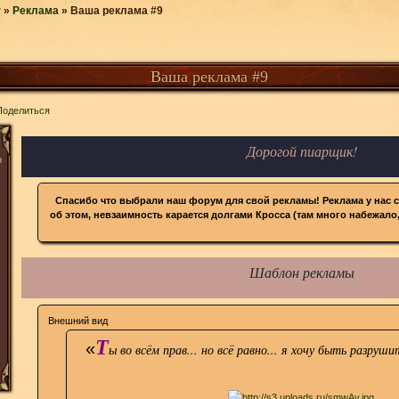
r
»
Реклама
»
Ваша реклама #9
Ваша реклама #9
Поделиться
Дорогой пиарщик!
о
Спасибо что выбрали наш форум для свой рекламы! Реклама у нас с
об этом, невзаимность карается долгами Кросса (там много набежало,
Шаблон рекламы
Внешний вид
Т
«
ы во всём прав... но всё равно... я хочу быть разр