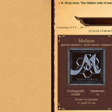
»
D. Gray-man. The hidden side of wa
Страница:
1
2
3
…
34
»
23.10.18 17:08:46
Мийрон
двигаю прогресс. качественно. недорог
Сообщений:
Уважение:
24388
+1
Провел на форуме:
17 дней 21 час