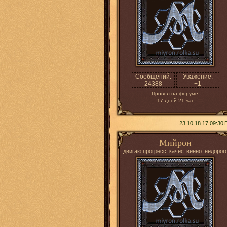
Сообщений:
Уважение:
24388
+1
Провел на форуме:
17 дней 21 час
23.10.18 17:09:30
Мийрон
двигаю прогресс. качественно. недорог