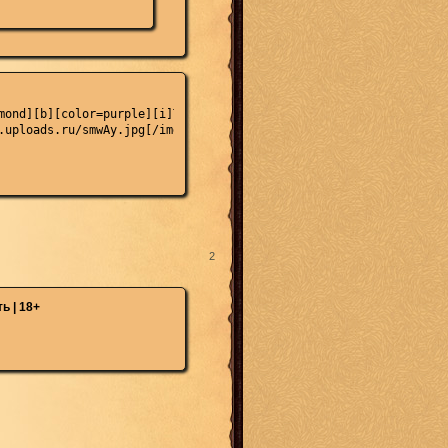
mond][b][color=purple][i]Т[/i][/color][/b][/font][/size][size=14
.uploads.ru/smwAy.jpg[/img]

2
ь | 18+