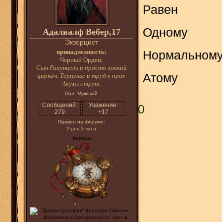
Равен
Одному
Адалвалф Вебер,17
Экзорцист
принадлежность:
Нормальном
Черный Орден;
Сын Рапунцель и просто ловкий
Атому
циркач. Терпенье и труд в прах
Акум сотрут.
Пол:
Мужской
Сообщений:
Уважение:
0
279
+17
Провел на форуме:
2 дня 3 часа
Награды: