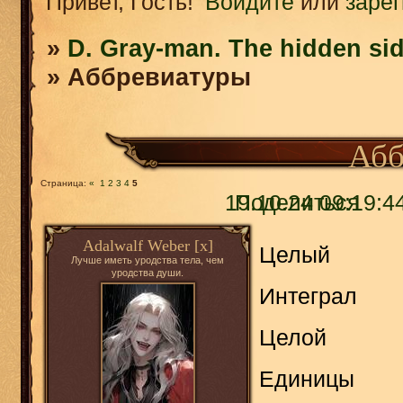
Привет, Гость!
Войдите
или
заре
»
D. Gray-man. The hidden sid
»
Аббревиатуры
Абб
Страница:
«
1
2
3
4
5
19.10.24 09:19:4
Поделиться
Adalwalf Weber [x]
Целый
Лучше иметь уродства тела, чем
уродства души.
Интеграл
Целой
Единицы