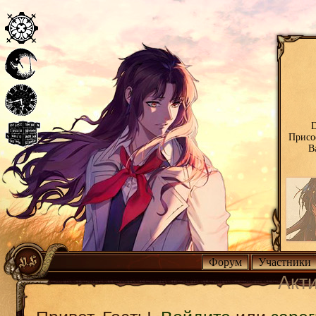
D
Присо
В
Форум
Участники
Акт