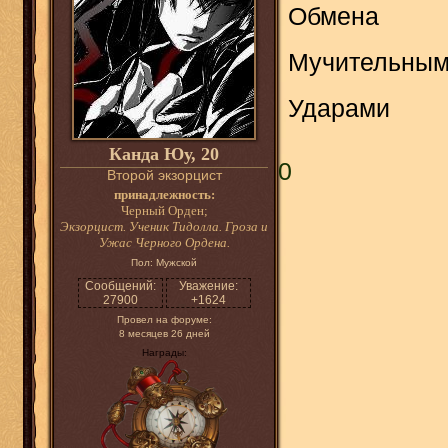
Обмена
Мучительны
Ударами
Канда Юу, 20
0
Второй экзорцист
принадлежность:
Черный Орден;
Экзорцист. Ученик Тидолла. Гроза и
Ужас Черного Ордена.
Пол:
Мужской
Сообщений:
Уважение:
27900
+1624
Провел на форуме:
8 месяцев 26 дней
Награды: