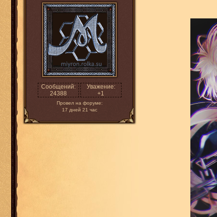
Сообщений:
Уважение:
24388
+1
Провел на форуме:
17 дней 21 час