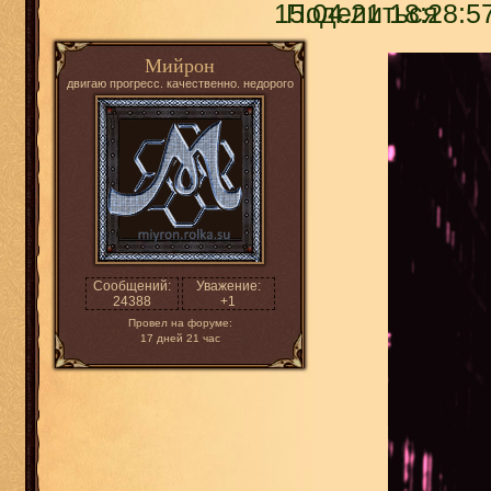
15.04.21 18:28:5
Поделиться
Мийрон
двигаю прогресс. качественно. недорого
Сообщений:
Уважение:
24388
+1
Провел на форуме:
17 дней 21 час