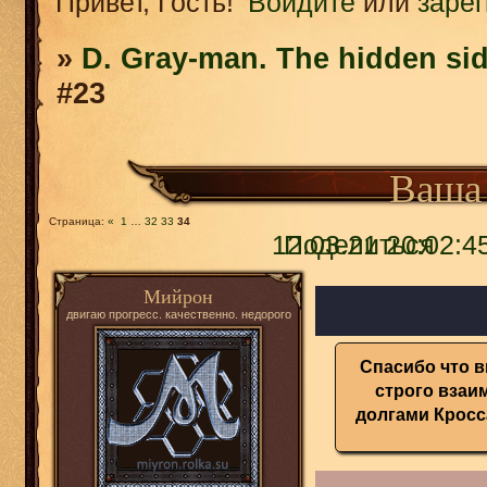
Привет, Гость!
Войдите
или
заре
»
D. Gray-man. The hidden sid
#23
Ваша 
Страница:
«
1
…
32
33
34
12.03.21 20:02:4
Поделиться
Мийрон
двигаю прогресс. качественно. недорого
Спасибо что в
строго взаи
долгами Кросса