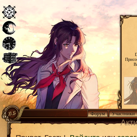
D
Присо
В
Форум
Участники
Акт