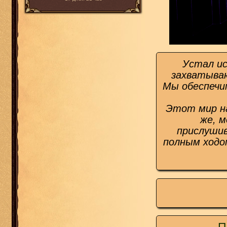
Устал ис
захватываю
Мы обеспечи
Этот мир на
же, 
прислушив
полным ходом