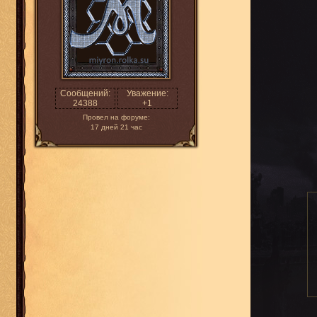
Сообщений:
Уважение:
24388
+1
Провел на форуме:
17 дней 21 час