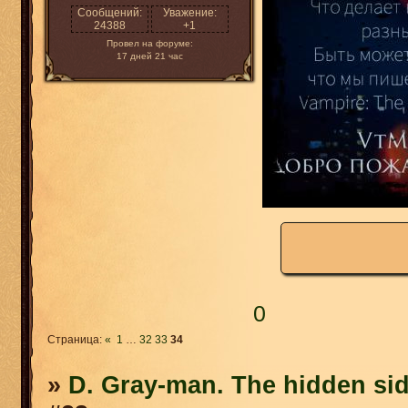
Сообщений:
Уважение:
24388
+1
Провел на форуме:
17 дней 21 час
0
Страница:
«
1
…
32
33
34
»
D. Gray-man. The hidden sid