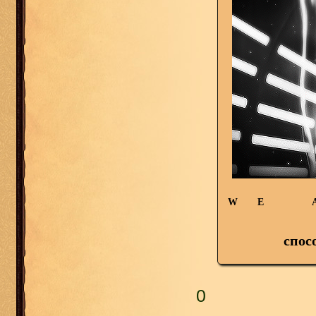
W E A
спо
0