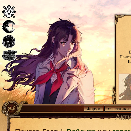
D
Присо
В
Форум
Участники
Акт