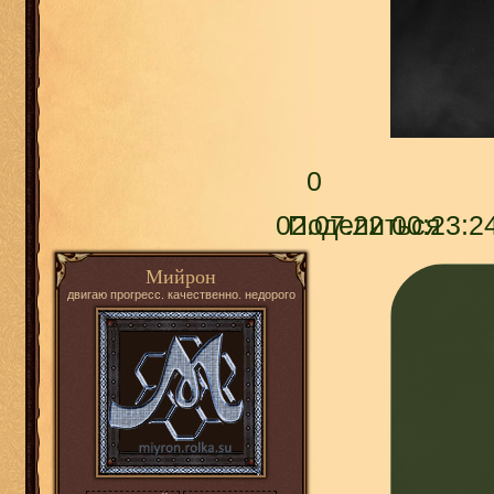
0
02.07.22 00:23:2
Поделиться
Мийрон
двигаю прогресс. качественно. недорого