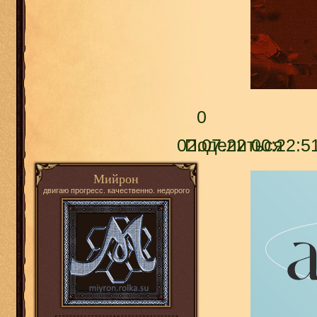
0
02.07.22 00:22:5
Поделиться
Мийрон
двигаю прогресс. качественно. недорого