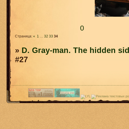
0
Страница:
«
1
…
32
33
34
»
D. Gray-man. The hidden sid
#27