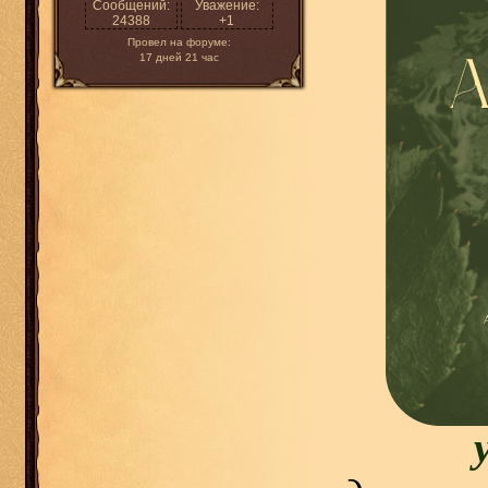
Сообщений:
Уважение:
24388
+1
Провел на форуме:
17 дней 21 час