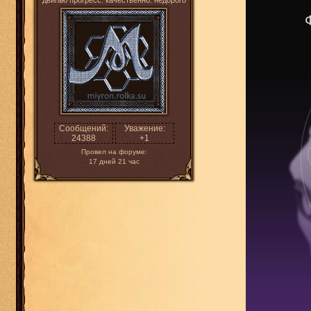
двигаю прогресс. качественно. недорого
Сообщений:
Уважение:
24388
+1
Провел на форуме:
17 дней 21 час