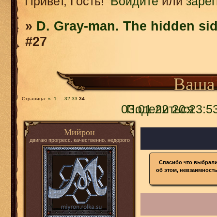
Привет, Гость!
Войдите
или
заре
»
D. Gray-man. The hidden sid
#27
Ваша 
Страница:
«
1
…
32
33
34
03.01.22 20:23:5
Поделиться
Мийрон
двигаю прогресс. качественно. недорого
Спасибо что выбрали
об этом, невзаимность