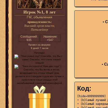
Игрок №1, 8 лет
ГМ, обьявления
•
С
принадлежность:
Высший орган власти;
Патимейкер
Сообщений:
Уважение:
935
+547
Провел на форуме:
9 дней 7 часов
Награды:
•
С
Код:
[hide=9999999999]

• [b]Самый лучший 
• [b]Самый нарядны
• [b]Самый хоп-хей