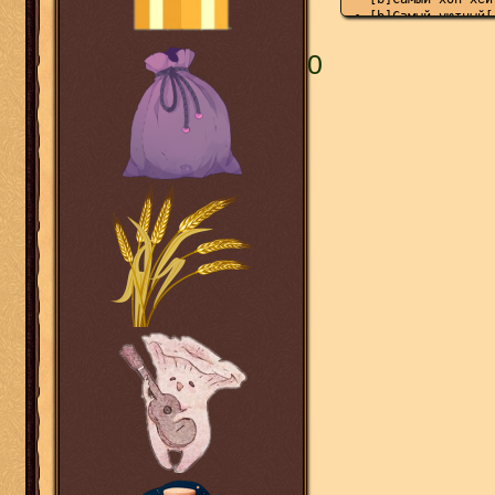
• [b]Самый уютный[
• [b]Самый лучший 
• [b]Самый Брюс Уи
0
• [b]Самый трезвый
• [b]Самая лучшая 
• [b]Самый великий
• [b]Самый любимый
[/hide]