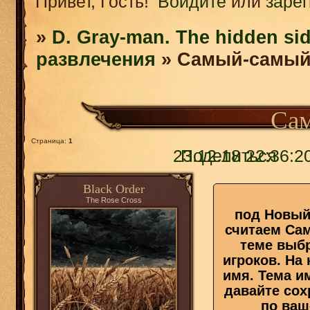
Привет, Гость!
Войдите
или
заре
»
D. Gray-man. The hidden sid
развлечения
»
Самый-самы
Са
Страница:
1
23.12.18 22:36:2
Поделиться
Black Order
The Rose Cross
под Новый
считаем Сам
теме выб
игроков. На
имя. Тема и
давайте сох
по ваш