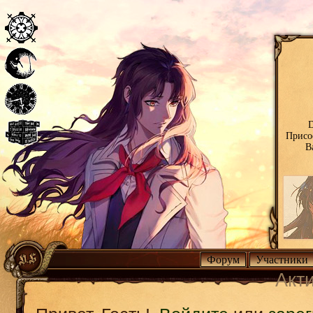
D
Присо
В
Форум
Участники
Акт