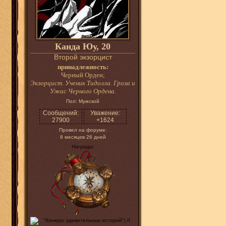
Канда Юу, 20
Второй экзорцист
принадлежность:
Черный Орден;
Экзорцист. Ученик Тидолла. Гроза и
Ужас Черного Ордена.
Пол:
Мужской
Сообщений:
Уважение:
27900
+1624
Провел на форуме:
8 месяцев 26 дней
Награды: