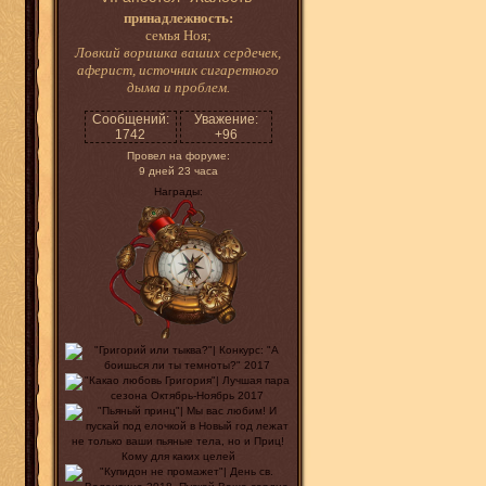
принадлежность:
семья Ноя;
Ловкий воришка ваших сердечек,
аферист, источник сигаретного
дыма и проблем.
Сообщений:
Уважение:
1742
+96
Провел на форуме:
9 дней 23 часа
Награды: