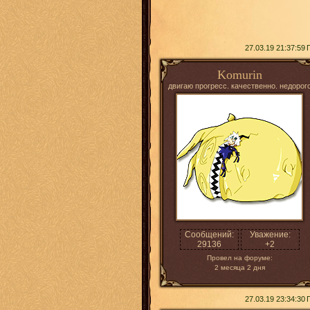
27.03.19 21:37:59
Komurin
двигаю прогресс. качественно. недорог
Сообщений:
Уважение:
29136
+2
Провел на форуме:
2 месяца 2 дня
27.03.19 23:34:30