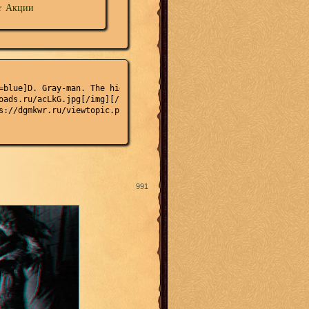
☆
Акции
=blue]D. Gray-man. The hidden side of war[/color][/i][/b][/size][
oads.ru/acLkG.jpg[/img][/url][/align]

s://dgmkwr.ru/viewtopic.php?id=4#p4]Гостевая[/url] ☆ [url=https:
991