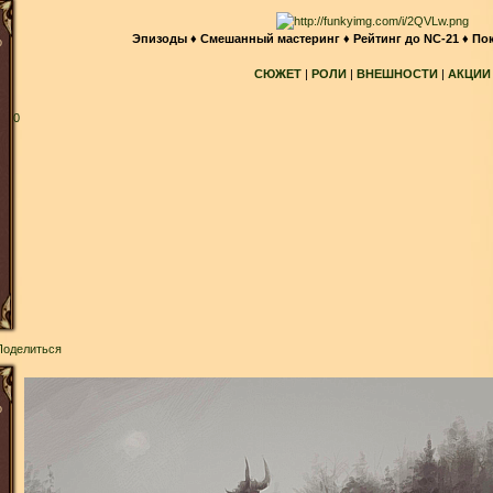
Эпизоды
♦
Смешанный мастеринг
♦
Рейтинг до NC-21
♦
По
о
СЮЖЕТ
|
РОЛИ
|
ВНЕШНОСТИ
|
АКЦИИ
0
Поделиться
о