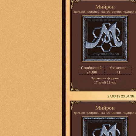
Мийрон
двигаю прогресс. качественно. недорог
Сообщений:
Уважение:
24388
+1
Провел на форуме:
17 дней 21 час
27.03.19 23:34:36
Мийрон
двигаю прогресс. качественно. недорог