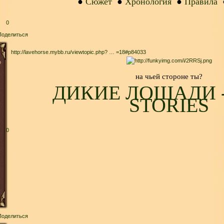
●
Сюжет
●
Хронология
●
Правила
0
Поделиться
http://lavehorse.mybb.ru/viewtopic.php? … =18#p84033
о
на чьей стороне ты?
ДИКИЕ ЛОШАДИ 
STORIES
0
Поделиться