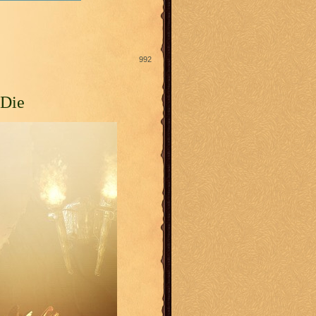
992
 Die