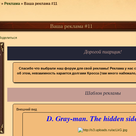
r
»
Реклама
»
Ваша реклама #11
Ваша реклама #11
Поделиться
Дорогой пиарщик!
о
Спасибо что выбрали наш форум для свой рекламы! Реклама у нас с
об этом, невзаимность карается долгами Кросса (там много набежало,
Шаблон рекламы
Внешний вид
D. Gray-man. The hidden sid