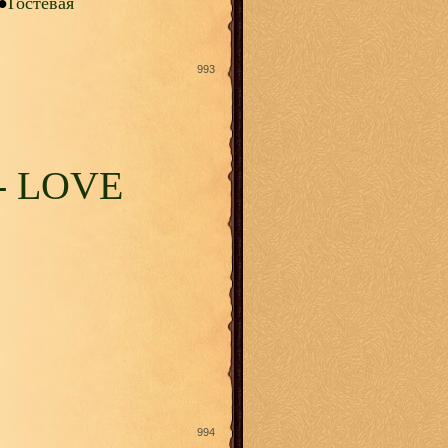
●
Гостевая
993
- LOVE
994