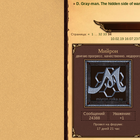
»
D. Gray-man. The hidden side of wa
Страница:
«
1
…
32
33
34
10.02.19 16:07:23
Мийрон
двигаю прогресс. качественно. недорог
Сообщений:
Уважение:
24388
+1
Провел на форуме:
17 дней 21 час