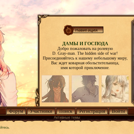
ДАМЫ И ГОСПОДА
Добро пожаловать на ролевую
D. Gray-man. The hidden side of war!
Присоединяйтесь к нашему небольшому миру,
Вас ждет коварная обольстительница,
имя которой приключение.
Форум
Участники
Поиск
Регистрация
Войти
Активные темы
уйтесь
.