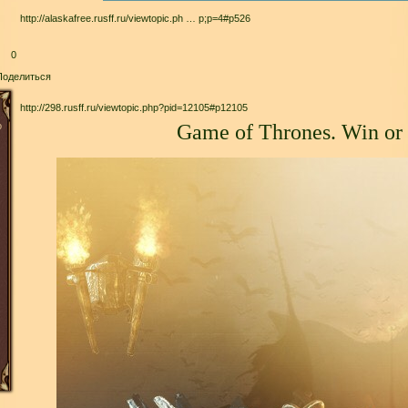
http://alaskafree.rusff.ru/viewtopic.ph … p;p=4#p526
0
Поделиться
http://298.rusff.ru/viewtopic.php?pid=12105#p12105
о
Game of Thrones. Win or