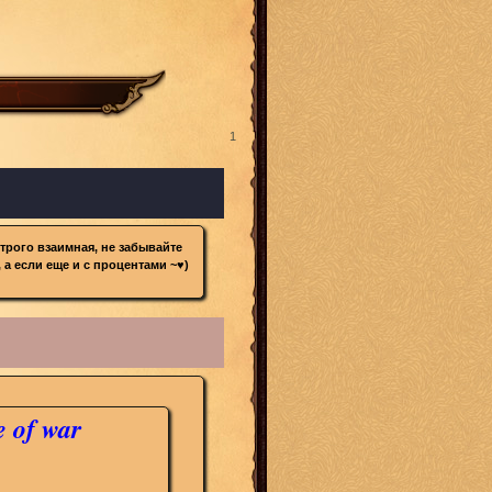
1
трого взаимная, не забывайте
 а если еще и с процентами ~♥)
e of war