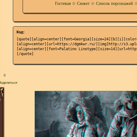
Гостевая
☆
Сюжет
☆
Список персонажей
Код:
[quote][align=center][font=Georgia][size=24][b][i][color
[align=center][url=https://dgmkwr.ru/][img]http://s3.upl
[align=center][font=Palatino Linotype][size=14][url=http
[/quote]
0
Поделиться
о