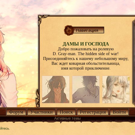
ДАМЫ И ГОСПОДА
Добро пожаловать на ролевую
D. Gray-man. The hidden side of war!
Присоединяйтесь к нашему небольшому миру,
Вас ждет коварная обольстительница,
имя которой приключение.
Форум
Участники
Поиск
Регистрация
Войти
Активные темы
уйтесь
.