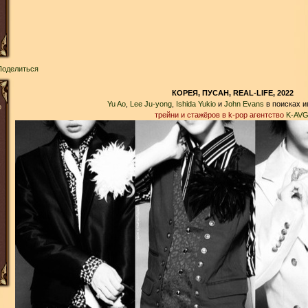
Поделиться
КОРЕЯ, ПУСАН, REAL-LIFE, 2022
Yu Ao
,
Lee Ju-yong
,
Ishida Yukio
и
John Evans
в поисках и
о
трейни и стажёров в k-pop агентство
K-AV