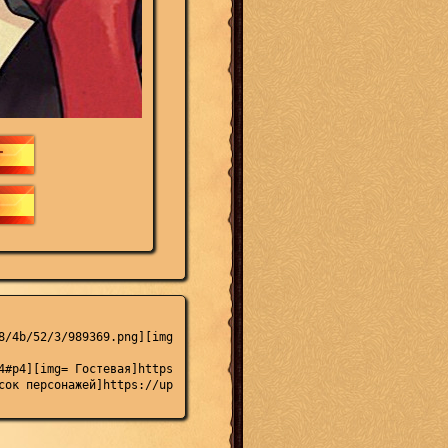
8/4b/52/3/989369.png][img]https://upforme.ru/uploads/000b/09/4f/2
4#p4][img= Гостевая]https://upforme.ru/uploads/0018/4b/52/3/4118
сок персонажей]https://upforme.ru/uploads/0018/4b/52/3/919279.pn