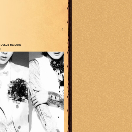
4
гроков на роль
G
!