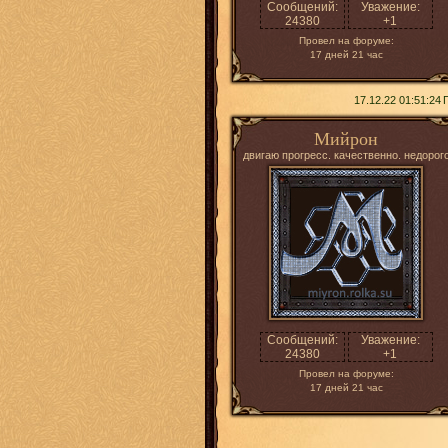
Сообщений:
Уважение:
24380
+1
Провел на форуме:
17 дней 21 час
17.12.22 01:51:24
Мийрон
двигаю прогресс. качественно. недорог
Сообщений:
Уважение:
24380
+1
Провел на форуме:
17 дней 21 час