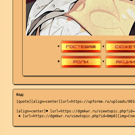
♥
♠
♣
♦
Код:
[quote][align=center][url=https://upforme.ru/uploads/001
[align=center]♥ [url=https://dgmkwr.ru/viewtopic.php?id=
 ♣ [url=https://dgmkwr.ru/viewtopic.php?id=8#p8][img=Спи