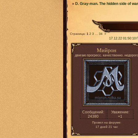
»
D. Gray-man. The hidden side of wa
Страница:
1
2
3
…
34
»
17.12.22 01:50:10
Мийрон
двигаю прогресс. качественно. недорог
Сообщений:
Уважение:
24380
+1
Провел на форуме:
17 дней 21 час