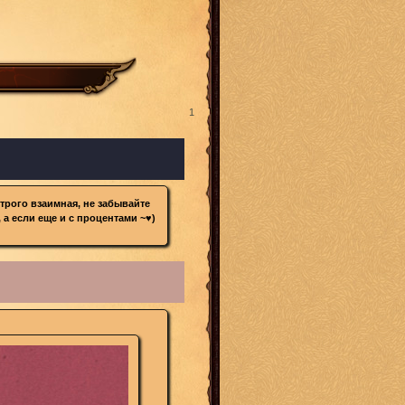
1
трого взаимная, не забывайте
 а если еще и с процентами ~♥)