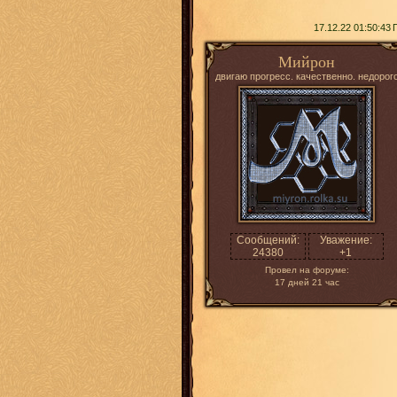
17.12.22 01:50:43
Мийрон
двигаю прогресс. качественно. недорог
Сообщений:
Уважение:
24380
+1
Провел на форуме:
17 дней 21 час