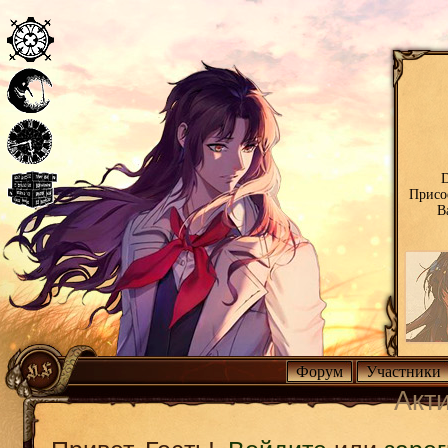
D
Присо
В
Форум
Участники
Акт