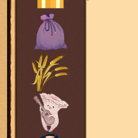
• [b]Самая залихва
• [b]Самый убедите