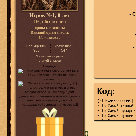
•
С
Игрок №1, 8 лет
ГМ, обьявления
принадлежность:
Высший орган власти;
Патимейкер
Сообщений:
Уважение:
•
935
+547
Провел на форуме:
9 дней 7 часов
Награды:
Код:
[hide=9999999999]

• [b]Самый теплый 
• [b]Самый праздни
• [b]Самый лучший 
• [b]Самая красива
• [b]Самый лучший 
• [b]Самое бьющее 
0
• [b]Самый сказочн