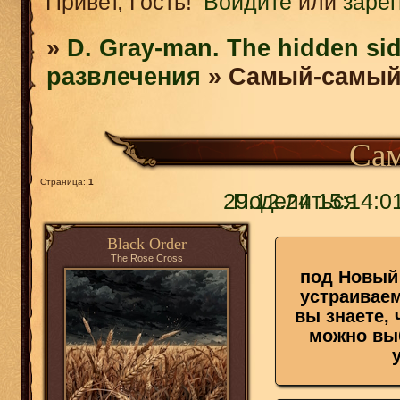
Привет, Гость!
Войдите
или
заре
»
D. Gray-man. The hidden sid
развлечения
»
Самый-самы
Са
Страница:
1
29.12.24 15:14:0
Поделиться
Black Order
The Rose Cross
под Новый 
устраиваем
вы знаете, 
можно выб