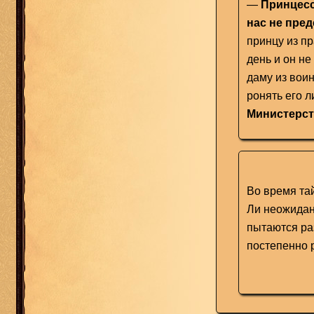
—
Принцесс
нас не пре
принцу из п
день и он не
даму из воин
ронять его 
Министерст
Во время та
Ли неожидан
пытаются ра
постепенно 