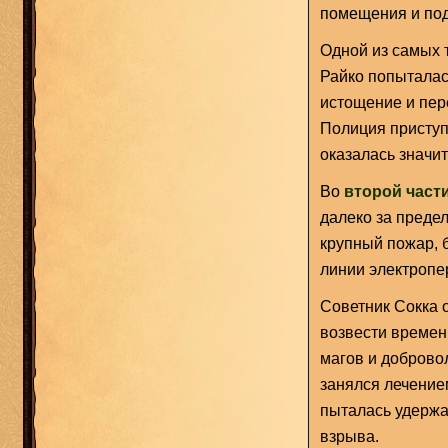
помещения и под
Одной из самых т
Райко попыталас
истощение и пер
Полиция приступ
оказалась значи
Во
второй част
далеко за преде
крупный пожар, 
линии электропе
Советник Сокка 
возвести времен
магов и доброво
занялся лечение
пыталась удержа
взрыва.