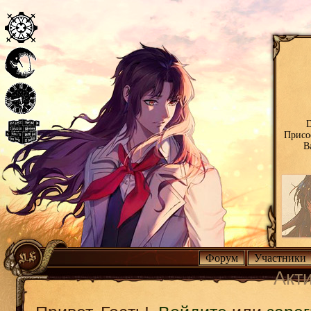
D
Присо
В
Форум
Участники
Акт