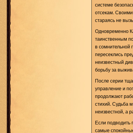
системе безопасн
отсекам. Своими
стараясь не выз
Одновременно Ка
таинственным по
в сомнительной п
пересеклись пре
неизвестный див
борьбу за выжив
После серии тща
управление и по
продолжают рабо
стихий. Судьба 
неизвестной, а 
Если подводить 
самые спокойные