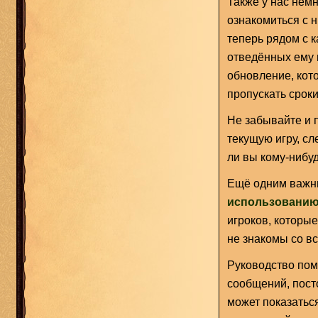
Также у нас немн
ознакомиться с 
теперь рядом с 
отведённых ему 
обновление, кот
пропускать сроки
Не забывайте и 
текущую игру, с
ли вы кому-нибуд
Ещё одним важн
использованию
игроков, которые
не знакомы со в
Руководство пом
сообщений, пост
может показатьс