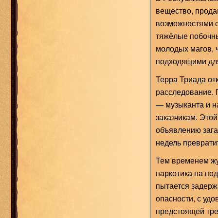
вещество, прода
возможностями с
тяжёлые побочн
молодых магов, 
подходящими для
Терра Триада от
расследование. 
— музыканта и н
заказчикам. Это
объявлению зага
недель преврати
Тем временем ж
наркотика на под
пытается задерж
опасности, с удо
предстоящей тре