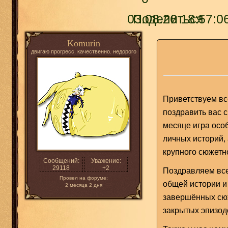
03.08.26 18:57:0
Поделиться
Komurin
двигаю прогресс. качественно. недорого
Приветствуем вс
поздравить вас 
месяце игра осо
личных историй,
крупного сюжетн
Сообщений:
Уважение:
29118
+2
Поздравляем все
Провел на форуме:
общей истории и
2 месяца 2 дня
завершённых сюж
закрытых эпизод