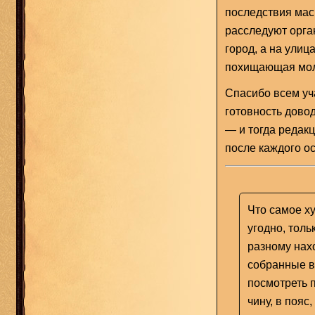
последствия мас
расследуют орга
город, а на улиц
похищающая мол
Спасибо всем уч
готовность дово
— и тогда редакц
после каждого о
Что самое х
угодно, толь
разному нах
собранные в
посмотреть п
чину, в пояс