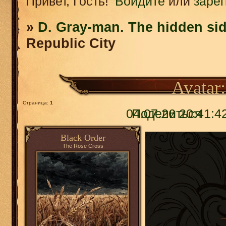
Привет, Гость!
Войдите
или
заре
»
D. Gray-man. The hidden sid
Republic City
Avatar:
Страница:
1
04.07.26 20:41:4
Поделиться
Black Order
The Rose Cross