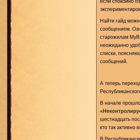
если спокойно о
экспериментиров
Найти гайд можн
сообщением. Озна
старожилам MyBB
неожиданно удоб
списки, поясняю
сообщений.
А теперь перехо
Республиканског
В начале прошло
«Неконтролиру
шестнадцать пос
кто так активно 
В Республиканск