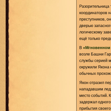
Разорительница 
координаторов н
преступников, о
дверью запасног
логическому зав
ещё только предс
В
«Мгновенном
возле Башни Гар
службы серией м
окружили Якона 
обычных прохожи
Якон отразил пе
нападавшим лед
место событий. К
задержал одного
прибытия своего