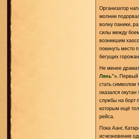
Организатор нап
молнии подорва
волну паники, р
силы между боем
возникшим хаосо
покинуть место 
бегущих горожан
Не менее драма
Лянь"»
. Первый
стать символом т
оказался окутан 
службы на борт 
которым ещё тол
рейса.
Пока Аанг, Ката
исчезновение од