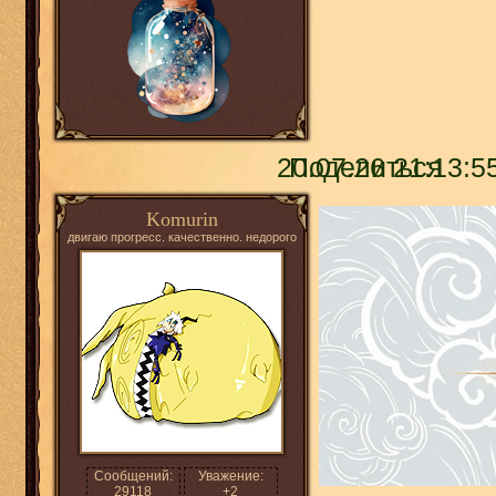
20.07.26 21:13:5
Поделиться
Komurin
двигаю прогресс. качественно. недорого
Сообщений:
Уважение:
29118
+2