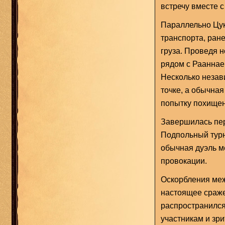
встречу вместе с
Параллельно Цук
транспорта, ран
груза. Проведя н
рядом с Рааннае
Несколько незав
точке, а обычная
попытку похищен
Завершилась пер
Подпольный турн
обычная дуэль м
провокации.
Оскорбления меж
настоящее сраже
распространился
участникам и зр