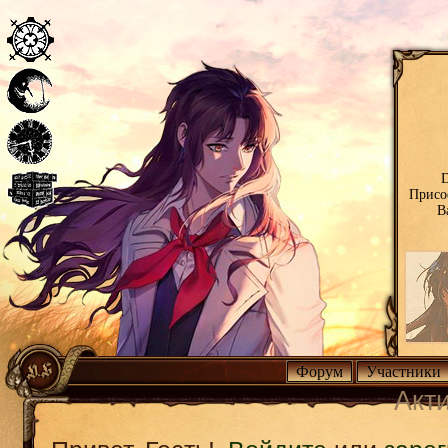
D
Присо
В
Форум
Участники
Акт