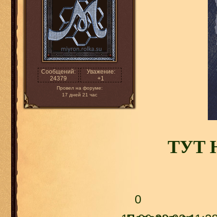
Сообщений:
Уважение:
24379
+1
Провел на форуме:
17 дней 21 час
ТУТ 
0