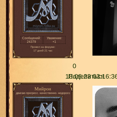
Сообщений:
Уважение:
24379
+1
Провел на форуме:
17 дней 21 час
0
18.06.23 03:16:3
Поделиться
Мийрон
двигаю прогресс. качественно. недорого