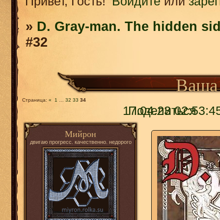
Привет, Гость!
Войдите
или
заре
»
D. Gray-man. The hidden sid
#32
Ваша 
Страница:
«
1
…
32
33
34
17.04.23 02:53:4
Поделиться
Мийрон
двигаю прогресс. качественно. недорого