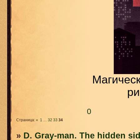
Магическ
ри
0
Страница:
«
1
…
32
33
34
»
D. Gray-man. The hidden sid